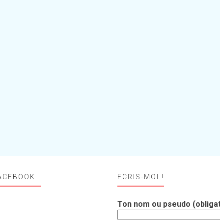
ACEBOOK…
ECRIS-MOI !
Ton nom ou pseudo (obligat