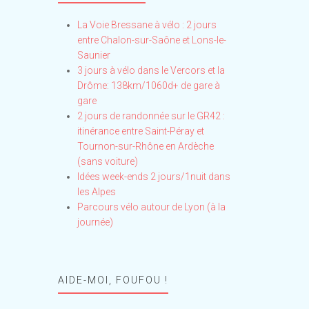
La Voie Bressane à vélo : 2 jours
entre Chalon-sur-Saône et Lons-le-
Saunier
3 jours à vélo dans le Vercors et la
Drôme: 138km/1060d+ de gare à
gare
2 jours de randonnée sur le GR42 :
itinérance entre Saint-Péray et
Tournon-sur-Rhône en Ardèche
(sans voiture)
Idées week-ends 2 jours/1nuit dans
les Alpes
Parcours vélo autour de Lyon (à la
journée)
AIDE-MOI, FOUFOU !