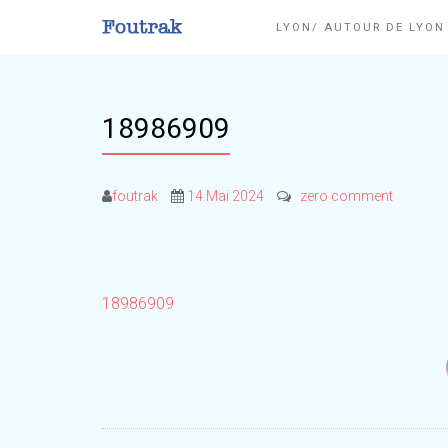
LYON/ AUTOUR DE LYO
18986909
foutrak
14 Mai 2024
zero comment
18986909