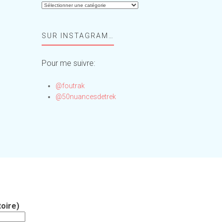
Aide-
moi,
Foufou
SUR INSTAGRAM…
!
Pour me suivre:
@foutrak
@50nuancesdetrek
oire)